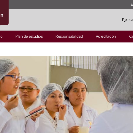
L
Egres
do
Plan de estudios
Responsabilidad
Acreditación
Ca