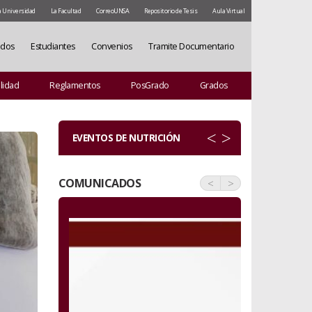
a Universidad
La Facultad
CorreoUNSA
Repositorio de Tesis
Aula Virtual
ados
Estudiantes
Convenios
Tramite Documentario
lidad
Reglamentos
PosGrado
Grados
<
>
EVENTOS DE NUTRICIÓN
COMUNICADOS
<
>