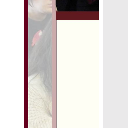
COMUNICADO ALUMNOS
<
>
HORARIO 2026 A
VER MÁS
VARIOS
<
>