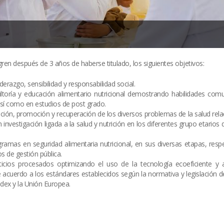
ren después de 3 años de haberse titulado, los siguientes objetivos:
iderazgo, sensibilidad y responsabilidad social.
ultoría y educación alimentario nutricional demostrando habilidades comu
así como en estudios de post grado.
vención, promoción y recuperación de los diversos problemas de la salud rel
n investigación ligada a la salud y nutrición en los diferentes grupo etarios
gramas en seguridad alimentaria nutricional, en sus diversas etapas, resp
s de gestión pública.
ticios procesados optimizando el uso de la tecnología ecoeficiente y 
 acuerdo a los estándares establecidos según la normativa y legislación d
dex y la Unión Europea.